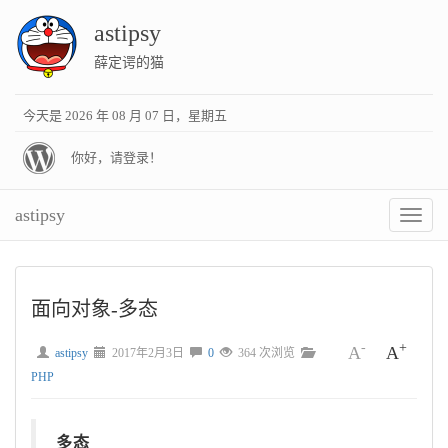
astipsy
薛定谔的猫
今天是 2026 年 08 月 07 日，星期五
你好，请登录！
astipsy
切
换
菜
单
面向对象-多态
-
+
A
A
astipsy
2017年2月3日
0
364
次浏览
PHP
多态